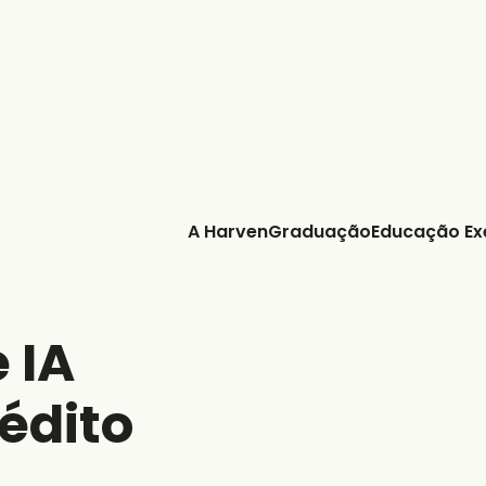
ovação:
A Harven
Graduação
Educação Ex
 IA
édito