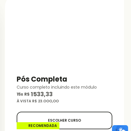
Pós Completa
Curso completo incluindo este módulo
1533,33
15
x
R$
À VISTA R$
23.OOO,OO
ESCOLHER CURSO
RECOMENDADA