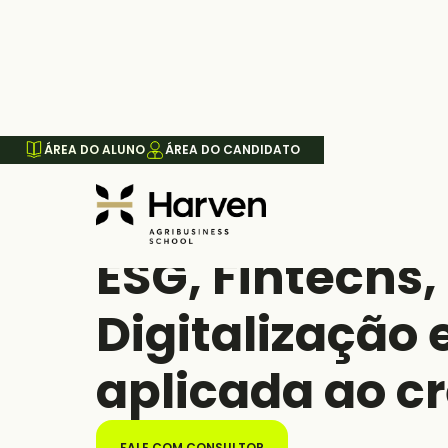
ÁREA DO ALUNO
ÁREA DO CANDIDATO
MÓDULO
Finanças e In
ESG, Fintechs,
Digitalização e
aplicada ao cr
FALE COM CONSULTOR