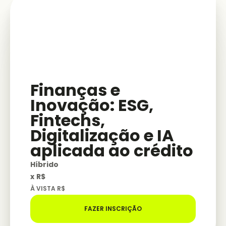
Finanças e
Inovação: ESG,
Fintechs,
Digitalização e IA
aplicada ao crédito
Híbrido
x
R$
À VISTA R$
FAZER INSCRIÇÃO