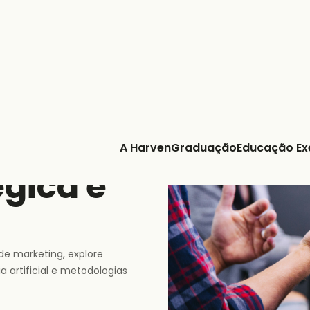
A Harven
Graduação
Educação Ex
égica e
e marketing, explore
a artificial e metodologias