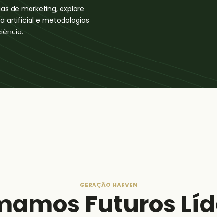
as de marketing, explore
a artificial e metodologias
iência.
GERAÇÃO HARVEN
mamos Futuros Líd