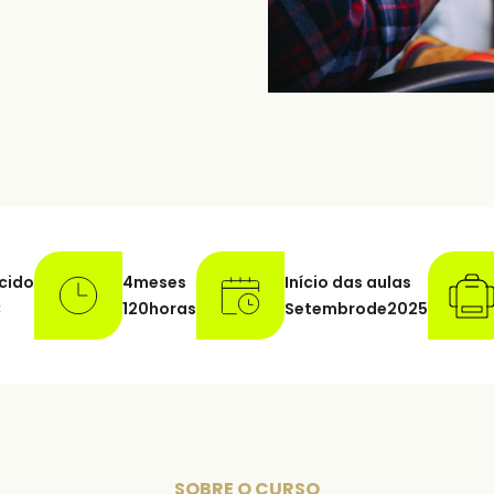
cido
4
meses
Início das aulas
C
120
horas
Setembro
de
2025
SOBRE O CURSO