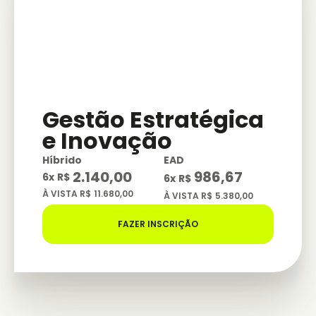
Gestão Estratégica
e Inovação
Híbrido
EAD
2.140,00
986,67
6
x
R$
6
x
R$
À VISTA R$
11.680,00
À VISTA R$
5.380,00
FAZER INSCRIÇÃO