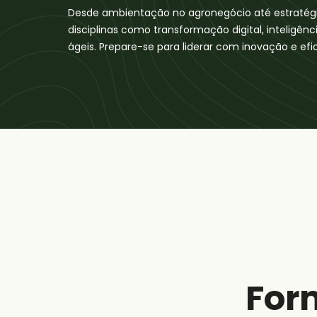
Desde ambientação no agronegócio até estratégi
disciplinas como transformação digital, inteligênci
ágeis. Prepare-se para liderar com inovação e efic
For