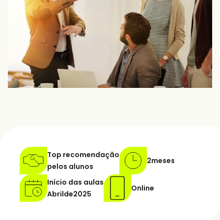
Top recomendação
2
meses
pelos alunos
Início das aulas
Online
Abril
de
2025