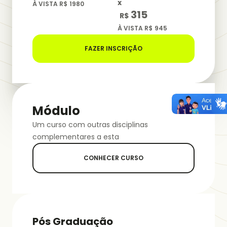
x
À VISTA R$
1980
315
R$
À VISTA R$
945
FAZER INSCRIÇÃO
Módulo
Um curso com outras disciplinas
complementares a esta
CONHECER CURSO
Pós Graduação